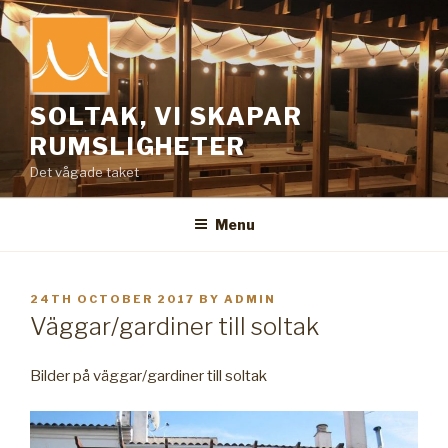
Skip
to
content
SOLTAK, VI SKAPAR
RUMSLIGHETER
Det vågade taket
Menu
POSTED
24TH OCTOBER 2017
BY
ADMIN
ON
Väggar/gardiner till soltak
Bilder på väggar/gardiner till soltak