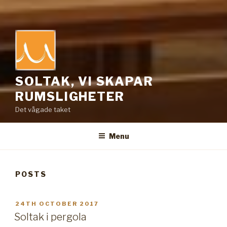
SOLTAK, VI SKAPAR
RUMSLIGHETER
Det vågade taket
Menu
POSTS
POSTED
24TH OCTOBER 2017
ON
Soltak i pergola