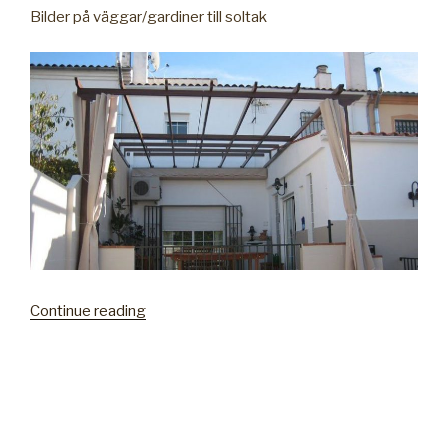
Bilder på väggar/gardiner till soltak
Continue reading
“Väggar/gardiner
till
soltak”
POSTED
24TH OCTOBER 2017
ON
Soltak med stållina