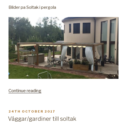
Bilder pa Soltak i pergola
Continue reading
“Soltak
i
pergola”
POSTED
24TH OCTOBER 2017
ON
Väggar/gardiner till soltak