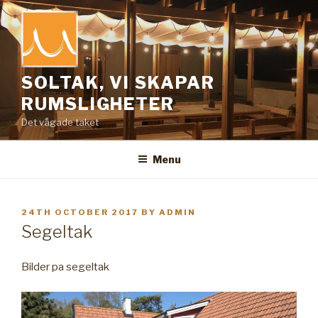
Skip
to
content
SOLTAK, VI SKAPAR
RUMSLIGHETER
Det vågade taket
Menu
POSTED
24TH OCTOBER 2017
BY
ADMIN
ON
Segeltak
Bilder pa segeltak