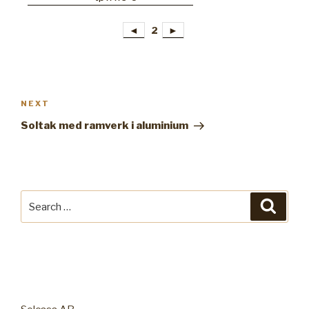
◄
2
►
Post
navigation
NEXT
Next
Post
Soltak med ramverk i aluminium
Search
Searc
for: